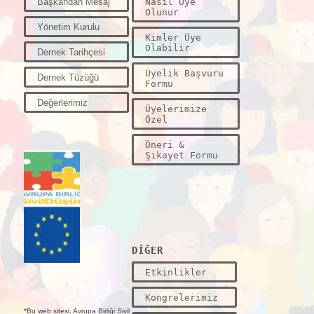
Başkandan Mesaj
Nasıl Üye
Olunur
Yönetim Kurulu
Kimler Üye
Olabilir
Dernek Tarihçesi
Üyelik Başvuru
Dernek Tüzüğü
Formu
Değerlerimiz
Üyelerimize
Özel
Öneri &
Şikayet Formu
DİĞER
Etkinlikler
Kongrelerimiz
*Bu web sitesi, Avrupa Birliği Sivil