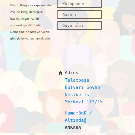
Kütüphane
Düşün Programı kapsamında
Avrupa Birliği desteği ile
Galeri
hazırlanmıştır. İçeriğin
Duyurular
sorumluluğu << Ebeler
Derneğine >> aittir ve AB'nin
görüşlerini yansıtmamaktadır.
Adres
Talatpaşa
Bulvarı Gevher
Nesibe İş
Merkezi 113/15
Hamamönü /
Altındağ
ANKARA