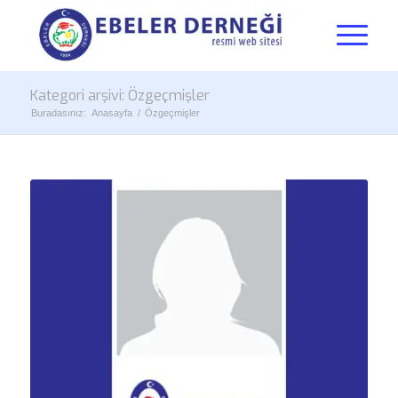
Kategori arşivi: Özgeçmişler
Buradasınız:
Anasayfa
/
Özgeçmişler