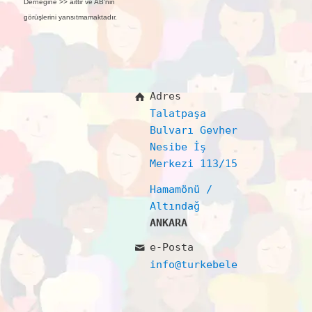
Derneğine >> aittir ve AB'nin
görüşlerini yansıtmamaktadır.
Adres
Talatpaşa
Bulvarı Gevher
Nesibe İş
Merkezi 113/15
Hamamönü /
Altındağ
ANKARA
e-Posta
info@turkebelerdernegi.or