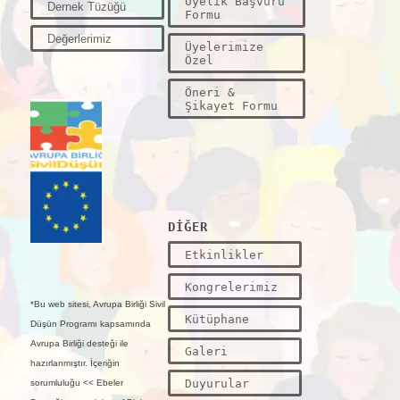
Üyelik Başvuru
Dernek Tüzüğü
Formu
Değerlerimiz
Üyelerimize
Özel
Öneri &
Şikayet Formu
DİĞER
Etkinlikler
Kongrelerimiz
*Bu web sitesi, Avrupa Birliği Sivil
Kütüphane
Düşün Programı kapsamında
Avrupa Birliği desteği ile
Galeri
hazırlanmıştır. İçeriğin
Duyurular
sorumluluğu << Ebeler