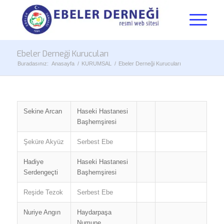
Ebeler Derneği Kurucuları
Buradasınız:
Anasayfa
/
KURUMSAL
/
Ebeler Derneği Kurucuları
Sekine Arcan
Haseki Hastanesi
Başhemşiresi
Şeküre Akyüz
Serbest Ebe
Hadiye
Haseki Hastanesi
Serdengeçti
Başhemşiresi
Reşide Tezok
Serbest Ebe
Nuriye Angın
Haydarpaşa
Numune