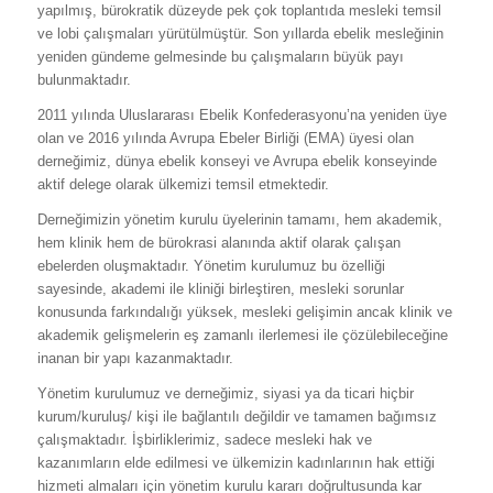
yapılmış, bürokratik düzeyde pek çok toplantıda mesleki temsil
ve lobi çalışmaları yürütülmüştür. Son yıllarda ebelik mesleğinin
yeniden gündeme gelmesinde bu çalışmaların büyük payı
bulunmaktadır.
2011 yılında Uluslararası Ebelik Konfederasyonu’na yeniden üye
olan ve 2016 yılında Avrupa Ebeler Birliği (EMA) üyesi olan
derneğimiz, dünya ebelik konseyi ve Avrupa ebelik konseyinde
aktif delege olarak ülkemizi temsil etmektedir.
Derneğimizin yönetim kurulu üyelerinin tamamı, hem akademik,
hem klinik hem de bürokrasi alanında aktif olarak çalışan
ebelerden oluşmaktadır. Yönetim kurulumuz bu özelliği
sayesinde, akademi ile kliniği birleştiren, mesleki sorunlar
konusunda farkındalığı yüksek, mesleki gelişimin ancak klinik ve
akademik gelişmelerin eş zamanlı ilerlemesi ile çözülebileceğine
inanan bir yapı kazanmaktadır.
Yönetim kurulumuz ve derneğimiz, siyasi ya da ticari hiçbir
kurum/kuruluş/ kişi ile bağlantılı değildir ve tamamen bağımsız
çalışmaktadır. İşbirliklerimiz, sadece mesleki hak ve
kazanımların elde edilmesi ve ülkemizin kadınlarının hak ettiği
hizmeti almaları için yönetim kurulu kararı doğrultusunda kar