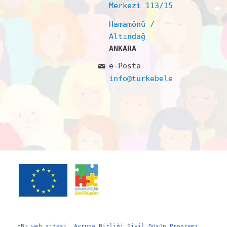
Merkezi 113/15
Hamamönü /
Altındağ
ANKARA
e-Posta
info@turkebelerdernegi.or
*Bu web sitesi, Avrupa Birliği Sivil Düşün Programı