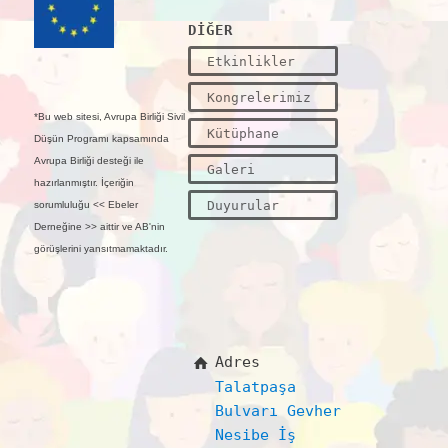
DİĞER
Etkinlikler
Kongrelerimiz
*Bu web sitesi, Avrupa Birliği Sivil
Kütüphane
Düşün Programı kapsamında
Avrupa Birliği desteği ile
Galeri
hazırlanmıştır. İçeriğin
Duyurular
sorumluluğu << Ebeler
Derneğine >> aittir ve AB'nin
görüşlerini yansıtmamaktadır.
Adres
Talatpaşa
Bulvarı Gevher
Nesibe İş