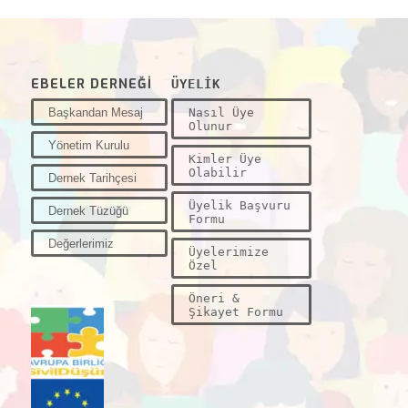
EBELER DERNEĞİ
ÜYELİK
Başkandan Mesaj
Nasıl Üye
Olunur
Yönetim Kurulu
Kimler Üye
Olabilir
Dernek Tarihçesi
Üyelik Başvuru
Dernek Tüzüğü
Formu
Değerlerimiz
Üyelerimize
Özel
Öneri &
Şikayet Formu