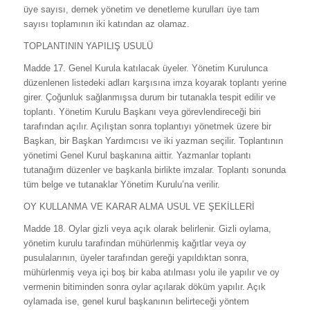
üye sayısı, dernek yönetim ve denetleme kurulları üye tam
sayısı toplamının iki katından az olamaz.
TOPLANTININ YAPILIŞ USULÜ
Madde 17. Genel Kurula katılacak üyeler. Yönetim Kurulunca
düzenlenen listedeki adları karşısına imza koyarak toplantı yerine
girer. Çoğunluk sağlanmışsa durum bir tutanakla tespit edilir ve
toplantı. Yönetim Kurulu Başkanı veya görevlendireceği biri
tarafından açılır. Açılıştan sonra toplantıyı yönetmek üzere bir
Başkan, bir Başkan Yardımcısı ve iki yazman seçilir. Toplantının
yönetimi Genel Kurul başkanına aittir. Yazmanlar toplantı
tutanağım düzenler ve başkanla birlikte imzalar. Toplantı sonunda
tüm belge ve tutanaklar Yönetim Kurulu’na verilir.
OY KULLANMA VE KARAR ALMA USUL VE ŞEKİLLERİ
Madde 18. Oylar gizli veya açık olarak belirlenir. Gizli oylama,
yönetim kurulu tarafından mühürlenmiş kağıtlar veya oy
pusulalarının, üyeler tarafından gereği yapıldıktan sonra,
mühürlenmiş veya içi boş bir kaba atılması yolu ile yapılır ve oy
vermenin bitiminden sonra oylar açılarak döküm yapılır. Açık
oylamada ise, genel kurul başkanının belirteceği yöntem