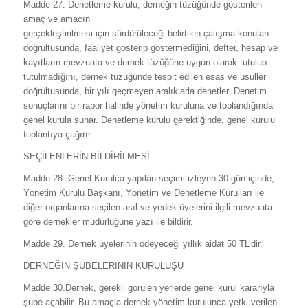
Madde 27. Denetleme kurulu; derneğin tüzüğünde gösterilen
amaç ve amacın
gerçekleştirilmesi için sürdürüleceği belirtilen çalışma konuları
doğrultusunda, faaliyet gösterip göstermediğini, defter, hesap ve
kayıtların mevzuata ve dernek tüzüğüne uygun olarak tutulup
tutulmadığını, dernek tüzüğünde tespit edilen esas ve usuller
doğrultusunda, bir yılı geçmeyen aralıklarla denetler. Denetim
sonuçlarını bir rapor halinde yönetim kuruluna ve toplandığında
genel kurula sunar. Denetleme kurulu gerektiğinde, genel kurulu
toplantıya çağırır.
SEÇİLENLERİN BİLDİRİLMESİ
Madde 28. Genel Kurulca yapılan seçimi izleyen 30 gün içinde,
Yönetim Kurulu Başkanı, Yönetim ve Denetleme Kurulları ile
diğer organlarına seçilen asıl ve yedek üyelerini ilgili mevzuata
göre dernekler müdürlüğüne yazı ile bildirir.
Madde 29. Dernek üyelerinin ödeyeceği yıllık aidat 50 TL’dir.
DERNEĞİN ŞUBELERİNİN KURULUŞU
Madde 30.Dernek, gerekli görülen yerlerde genel kurul kararıyla
şube açabilir. Bu amaçla dernek yönetim kurulunca yetki verilen