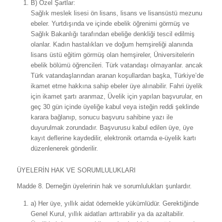
B) Özel Şartlar:
Sağlık meslek lisesi ön lisans, lisans ve lisansüstü mezunu
ebeler. Yurtdışında ve içinde ebelik öğrenimi görmüş ve
Sağlık Bakanlığı tarafından ebeliğe denkliği tescil edilmiş
olanlar. Kadın hastalıkları ve doğum hemşireliği alanında
lisans üstü eğitim görmüş olan hemşireler, Üniversitelerin
ebelik bölümü öğrencileri. Türk vatandaşı olmayanlar. ancak
Türk vatandaşlarından aranan koşullardan başka, Türkiye’de
ikamet etme hakkına sahip ebeler üye alınabilir. Fahri üyelik
için ikamet şartı aranmaz, Üvelik için yapılan başvurular, en
geç 30 gün içinde üyeliğe kabul veya isteğin reddi şeklinde
karara bağlanıp, sonucu başvuru sahibine yazı ile
duyurulmak zorundadır. Başvurusu kabul edilen üye, üye
kayıt deflerine kaydedilir, elektronik ortamda e-üyelik kartı
düzenlenerek gönderilir.
ÜYELERİN HAK VE SORUMLULUKLARI
Madde 8. Derneğin üyelerinin hak ve sorumlulukları şunlardır.
a) Her üye, yıllık aidat ödemekle yükümlüdür. Gerektiğinde
Genel Kurul, yıllık aidatları arttırabilir ya da azaltabilir.