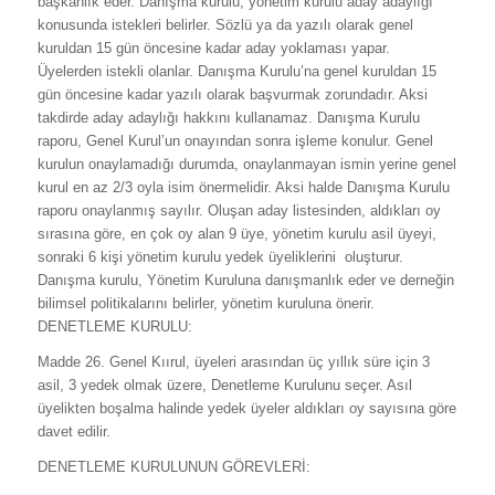
başkanlık eder. Danışma kurulu, yönetim kurulu aday adaylığı
konusunda istekleri belirler. Sözlü ya da yazılı olarak genel
kuruldan 15 gün öncesine kadar aday yoklaması yapar.
Üyelerden istekli olanlar. Danışma Kurulu’na genel kuruldan 15
gün öncesine kadar yazılı olarak başvurmak zorundadır. Aksi
takdirde aday adaylığı hakkını kullanamaz. Danışma Kurulu
raporu, Genel Kurul’un onayından sonra işleme konulur. Genel
kurulun onaylamadığı durumda, onaylanmayan ismin yerine genel
kurul en az 2/3 oyla isim önermelidir. Aksi halde Danışma Kurulu
raporu onaylanmış sayılır. Oluşan aday listesinden, aldıkları oy
sırasına göre, en çok oy alan 9 üye, yönetim kurulu asil üyeyi,
sonraki 6 kişi yönetim kurulu yedek üyeliklerini oluşturur.
Danışma kurulu, Yönetim Kuruluna danışmanlık eder ve derneğin
bilimsel politikalarını belirler, yönetim kuruluna önerir.
DENETLEME KURULU:
Madde 26. Genel Kıırul, üyeleri arasından üç yıllık süre için 3
asil, 3 yedek olmak üzere, Denetleme Kurulunu seçer. Asıl
üyelikten boşalma halinde yedek üyeler aldıkları oy sayısına göre
davet edilir.
DENETLEME KURULUNUN GÖREVLERİ: