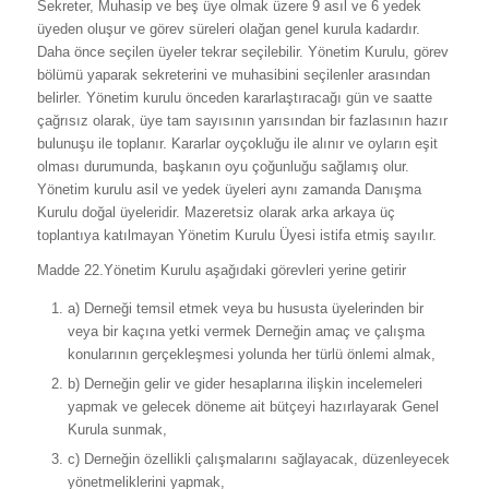
Sekreter, Muhasip ve beş üye olmak üzere 9 asıl ve 6 yedek
üyeden oluşur ve görev süreleri olağan genel kurula kadardır.
Daha önce seçilen üyeler tekrar seçilebilir. Yönetim Kurulu, görev
bölümü yaparak sekreterini ve muhasibini seçilenler arasından
belirler. Yönetim kurulu önceden kararlaştıracağı gün ve saatte
çağrısız olarak, üye tam sayısının yarısından bir fazlasının hazır
bulunuşu ile toplanır. Kararlar oyçokluğu ile alınır ve oyların eşit
olması durumunda, başkanın oyu çoğunluğu sağlamış olur.
Yönetim kurulu asil ve yedek üyeleri aynı zamanda Danışma
Kurulu doğal üyeleridir. Mazeretsiz olarak arka arkaya üç
toplantıya katılmayan Yönetim Kurulu Üyesi istifa etmiş sayılır.
Madde 22.Yönetim Kurulu aşağıdaki görevleri yerine getirir
a) Derneği temsil etmek veya bu hususta üyelerinden bir
veya bir kaçına yetki vermek Derneğin amaç ve çalışma
konularının gerçekleşmesi yolunda her türlü önlemi almak,
b) Derneğin gelir ve gider hesaplarına ilişkin incelemeleri
yapmak ve gelecek döneme ait bütçeyi hazırlayarak Genel
Kurula sunmak,
c) Derneğin özellikli çalışmalarını sağlayacak, düzenleyecek
yönetmeliklerini yapmak,