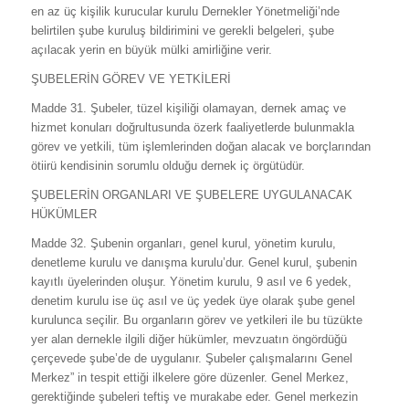
en az üç kişilik kurucular kurulu Dernekler Yönetmeliği’nde
belirtilen şube kuruluş bildirimini ve gerekli belgeleri, şube
açılacak yerin en büyük mülki amirliğine verir.
ŞUBELERİN GÖREV VE YETKİLERİ
Madde 31. Şubeler, tüzel kişiliği olamayan, dernek amaç ve
hizmet konuları doğrultusunda özerk faaliyetlerde bulunmakla
görev ve yetkili, tüm işlemlerinden doğan alacak ve borçlarından
ötiirü kendisinin sorumlu olduğu dernek iç örgütüdür.
ŞUBELERİN ORGANLARI VE ŞUBELERE UYGULANACAK
HÜKÜMLER
Madde 32. Şubenin organları, genel kurul, yönetim kurulu,
denetleme kurulu ve danışma kurulu’dur. Genel kurul, şubenin
kayıtlı üyelerinden oluşur. Yönetim kurulu, 9 asıl ve 6 yedek,
denetim kurulu ise üç asıl ve üç yedek üye olarak şube genel
kurulunca seçilir. Bu organların görev ve yetkileri ile bu tüzükte
yer alan dernekle ilgili diğer hükümler, mevzuatın öngördüğü
çerçevede şube’de de uygulanır. Şubeler çalışmalarını Genel
Merkez” in tespit ettiği ilkelere göre düzenler. Genel Merkez,
gerektiğinde şubeleri teftiş ve murakabe eder. Genel merkezin