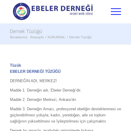
Dernek Tüzüğü
Buradasınız:
Anasayfa
/
KURUMSAL
/
Dernek Tüzüğü
Tüzük
EBELER DERNEĞİ TÜZÜĞÜ
DERNEĞİN ADI, MERKEZİ
Madde 1. Derneğin adı, Ebeler Derneği’dir.
Madde 2. Derneğin Merkezi, Ankara’dır.
Madde 3. Derneğin Amacı, profesyonel ebeliğin desteklenmesi ve
güçlendirilmesi yoluyla; kadın, yenidoğan, aile ve toplum
sağlığının yükseltilmesi ve İyileştirilmesi için çalışmaktır.
Dernek bu amaçla; aşağıdaki girişimlerde bulunur.