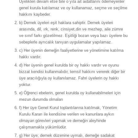
Üyelikleri devam etse bile o yıla ait aidatlarını ödemeyenler
genel kurula katılamaz ve oy kullanamaz, seçme ve seçilme
hakkını kaybeder.
b) Dernek üyeleri eşit haklara sahiptir. Dernek üyeleri
arasında, dil, ırk, renk, cinsiyet,din ve mezhep, aile zümre
ve sınıf farkı gözetilmez. Eşitliği bozan veya bazı üyelere bu
sebeplerle ayrıcalık tanıyan uygulamalar yapılamaz.
c) Her üyenin derneğin faaliyetlerine ve yönetimine katılma
hakkı vardır.
d) Her üyenin genel kurulda bir oy hakkı vardır ve oyunu
bizzat kendisi kullanmalıdır, temsil hakkını vererek diğer bir
üye aracılığıyla oy kullanılamaz. Fahri üyelerin oy hakkı
yoktur.
e) Öğrenci ebelerin, genel kurulda oy kullanabilmeleri için
mezun durumda olmaları
f) Her üye Genel Kurul toplantılarına katılmak, Yönetim
Kurulu Kararı ile kendisine verilen ve kanunlara aykırı
olmayan görevleri yapmak ve derneğin aleyhinde
çalışmamakla yükümlüdür.
g) Her üye; dernek düzenine uymalı, derneğe sadakat