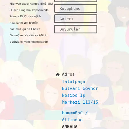
*Bu web sitesi, Avrupa Birliği Sivil
Kütüphane
Düşün Programı kapsamında
Avrupa Birliği desteği ile
Galeri
hazırlanmıştır. İçeriğin
Duyurular
sorumluluğu << Ebeler
Derneğine >> aittir ve AB'nin
görüşlerini yansıtmamaktadır.
Adres
Talatpaşa
Bulvarı Gevher
Nesibe İş
Merkezi 113/15
Hamamönü /
Altındağ
ANKARA