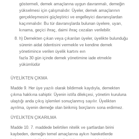
göstermeli, dernek amaçlarına uygun davranmalı, derneğin
yükselmesi için çalışmalıdır. Üyeler, dernek amaçlarının
gerçekleşmesini güçleştirici ve engelleyici davranışlardan
kaçınmalıdır. Bu tür davranışlarda bulunan üyelere, uyarı,
kınama, geçici ihraç, daimi ihraç cezaları verilebilir.
h) Dernekten çıkan veya çıkarılan üyeler, üyelikte bulunduğu
sürenin aidat ödentisini vermekle ve kendine dernek
yönetimince verilen üyelik kartını eın
fazla 30 gün içinde dernek yönetimine iade etmekle
yükümlüdür
ÜYELİKTEN ÇIKMA
Madde 9. Her üye yazılı olarak bildirmek kaydıyla, dernekten
çıkma hakkına sahiptir. Üyenin istifa dilekçesi, yönetim kuruluna
ulaştığı anda çıkış işlemleri sonuçlanmış sayılır. Üyelikten
ayrılma, üyenin derneğe olan birikmiş borçlarını sona erdirmez.
ÜYELİKTEN ÇIKARILMA
Madde 10. 7. maddede belirtilen nitelik ve şartlardan birini
kaybeden, derneğin temel amaçlarına aykırı hareketlerde