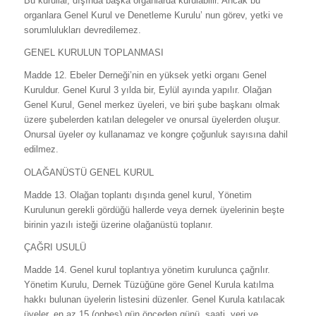
Bu kurullar, dışında başka organlarda kurulabilir. Ancak bu
organlara Genel Kurul ve Denetleme Kurulu’ nun görev, yetki ve
sorumlulukları devredilemez.
GENEL KURULUN TOPLANMASI
Madde 12. Ebeler Derneği’nin en yüksek yetki organı Genel
Kuruldur. Genel Kurul 3 yılda bir, Eylül ayında yapılır. Olağan
Genel Kurul, Genel merkez üyeleri, ve biri şube başkanı olmak
üzere şubelerden katılan delegeler ve onursal üyelerden oluşur.
Onursal üyeler oy kullanamaz ve kongre çoğunluk sayısına dahil
edilmez.
OLAĞANÜSTÜ GENEL KURUL
Madde 13. Olağan toplantı dışında genel kurul, Yönetim
Kurulunun gerekli gördüğü hallerde veya dernek üyelerinin beşte
birinin yazılı isteği üzerine olağanüstü toplanır.
ÇAĞRI USULÜ
Madde 14. Genel kurul toplantıya yönetim kurulunca çağrılır.
Yönetim Kurulu, Dernek Tüzüğüne göre Genel Kurula katılma
hakkı bulunan üyelerin listesini düzenler. Genel Kurula katılacak
üyeler, en az 15 (onbeş) gün önceden günü, saati, yeri ve