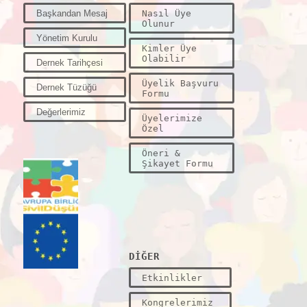
Başkandan Mesaj
Nasıl Üye
Olunur
Yönetim Kurulu
Kimler Üye
Olabilir
Dernek Tarihçesi
Üyelik Başvuru
Dernek Tüzüğü
Formu
Değerlerimiz
Üyelerimize
Özel
Öneri &
Şikayet Formu
DİĞER
Etkinlikler
Kongrelerimiz