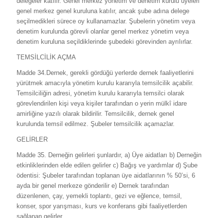
delegeler katılır. Genel merkez yönetim ve denetim kurulu üyeleri
genel merkez genel kuruluna katılır, ancak şube adına delege
seçilmedikleri sürece oy kullanamazlar. Şubelerin yönetim veya
denetim kurulunda görevli olanlar genel merkez yönetim veya
denetim kuruluna seçildiklerinde şubedeki görevinden ayrılırlar.
TEMSİLCİLİK AÇMA
Madde 34.Dernek, gerekli gördüğü yerlerde dernek faaliyetlerini
yürütmek amacıyla yönetim kurulu kararıyla temsilcilik açabilir.
Temsilciliğin adresi, yönetim kurulu kararıyla temsilci olarak
görevlendirilen kişi veya kişiler tarafından o yerin mülkî idare
amirliğine yazılı olarak bildirilir. Temsilcilik, dernek genel
kurulunda temsil edilmez. Şubeler temsilcilik açamazlar.
GELİRLER
Madde 35. Derneğin gelirleri şunlardır, a) Üye aidatları b) Derneğin
etkinliklerinden elde edilen gelirler c) Bağış ve yardımlar d) Şube
ödentisi: Şubeler tarafından toplanan üye aidatlarının % 50’si, 6
ayda bir genel merkeze gönderilir e) Dernek tarafından
düzenlenen, çay, yemekli toplantı, gezi ve eğlence, temsil,
konser, spor yarışması, kurs ve konferans gibi faaliyetlerden
sağlanan gelirler