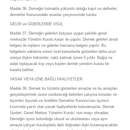
Madde 36. Derneğin tutmakla yükümlü olduğu kayıt ve defterler;
dernekler Kanunundaki esaslar çerçevesinde tutulur.
GELİR ve GİDERLERDE USUL
Madde 37. Derneğin giderleri bütçeye uygun şekilde genel
merkezde Yönetim Kurulu kararı ile yapılır. Dernek gelirleri alındı
belgesi ile toplanır ve giderler harcama belgesi yapılır. Bu
belgelerin saklama süresi özel kanunlarda gösterilen daha uzun
süreye ilişkin hükümler, saklı kalmak üzere 5 yıldır. Bağış ve
aidat toplayacak kişi veya kişileri dernek yönetim kurulu bir
kararla belirler.
YASAK VEYA İZNE BAĞLI FAALİYETLER
Madde 38. Dernek bu tüzükte gösterilen amaçlar ve bu amaçları
gerçekleştirmek üzere sürdüreceği belirtilen çalışma konuları ve
biçimleri dışında ve özellikle Dernekler Kanunu’nun üçüncü
kısmında yazılı olan yasak faaliyetlerde bulunamazlar. Dernek
Üyeleri, Genel Merkez Yönetim Kurulu’ nun onayı olmadan.
Derneğin üyesi bulunduğu ulusal ve uluslararası veya aynı
amaçla çalışan kuruluşlarla dahi doğrudan ilişki kuramayacakları