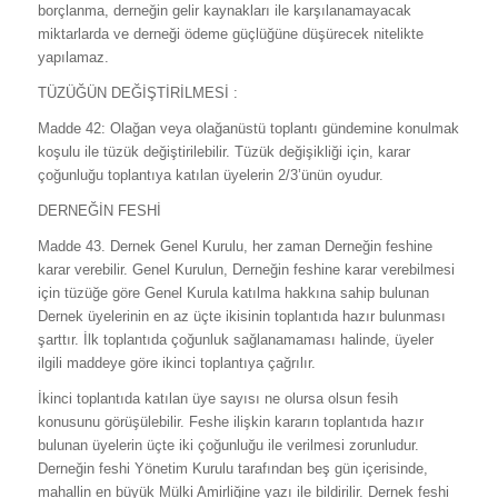
borçlanma, derneğin gelir kaynakları ile karşılanamayacak
miktarlarda ve derneği ödeme güçlüğüne düşürecek nitelikte
yapılamaz.
TÜZÜĞÜN DEĞİŞTİRİLMESİ :
Madde 42: Olağan veya olağanüstü toplantı gündemine konulmak
koşulu ile tüzük değiştirilebilir. Tüzük değişikliği için, karar
çoğunluğu toplantıya katılan üyelerin 2/3’ünün oyudur.
DERNEĞİN FESHİ
Madde 43. Dernek Genel Kurulu, her zaman Derneğin feshine
karar verebilir. Genel Kurulun, Derneğin feshine karar verebilmesi
için tüzüğe göre Genel Kurula katılma hakkına sahip bulunan
Dernek üyelerinin en az üçte ikisinin toplantıda hazır bulunması
şarttır. İlk toplantıda çoğunluk sağlanamaması halinde, üyeler
ilgili maddeye göre ikinci toplantıya çağrılır.
İkinci toplantıda katılan üye sayısı ne olursa olsun fesih
konusunu görüşülebilir. Feshe ilişkin kararın toplantıda hazır
bulunan üyelerin üçte iki çoğunluğu ile verilmesi zorunludur.
Derneğin feshi Yönetim Kurulu tarafından beş gün içerisinde,
mahallin en büyük Mülki Amirliğine yazı ile bildirilir. Dernek feshi