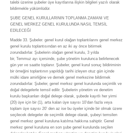
talebi üzerine şubeler üye kayıtlarına ilişkin bilgileri yazılı olarak
bildirmekle yükümlüdür.
ŞUBE GENEL KURULLARININ TOPLANMA ZAMANI VE
GENEL MERKEZ GENEL KURULUNDA NASIL TEMSİL
EDİLECEĞİ
Madde 33. Şubeler. genel kurul olağan toplantılarını genel merkez
genel kurulu toplantısından en az iki ay önce bitirmek
zorundadırlar. Şubelerin olağan genel kurulu, 3 yılda
bir, Temmuz ayı içersinde, şube yönetim kurulunca belirlenecek
gün yer ve saatte toplanır. Şubeler, genel kurul sonuç bildiriminin
bir örneğini toplantının yapıldığı tarihi izleyen otuz gün içinde
mülki idare amirliğine ve dernek genel merkezine bildirmek
zorundadırlar. Şubeler, genel merkez genel kurulunda seçimlik ve
doğal delegelerle temsil edilir. Şubelerin yönetim ve denetim
kurulu başkanları doğal delege olarak, şubede kayıtlı her yirmi
(20) üye için bir (1), arta kalan üye sayısı 10’dan fazla veya
toplam üye sayısı 20’ den az ise bu üyeler içinde bir olmak üzere
seçilecek delegeler de seçimlik delege olarak, şubeyi temsilen
genel merkez genel kuruluna katılma hakkına sahiptir. Genel
merkez genel kuruluna en son şube genel kurulunda seçilen