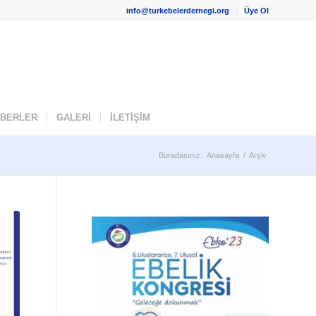
info@turkebelerdernegi.org
Üye Ol
ABERLER
GALERİ
İLETİŞİM
Buradasınız:
Anasayfa
/
Arşiv