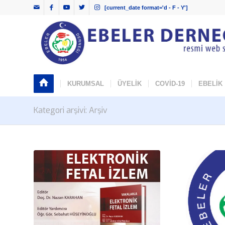
[current_date format='d - F - Y']
KURUMSAL
ÜYELİK
COVİD-19
EBELİK
Kategori arşivi: Arşiv