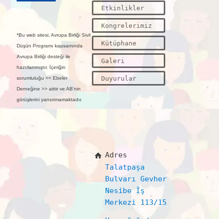
Etkinlikler
Kongrelerimiz
*Bu web sitesi, Avrupa Birliği Sivil
Kütüphane
Düşün Programı kapsamında
Avrupa Birliği desteği ile
Galeri
hazırlanmıştır. İçeriğin
Duyurular
sorumluluğu << Ebeler
Derneğine >> aittir ve AB'nin
görüşlerini yansıtmamaktadır.
Adres
Talatpaşa
Bulvarı Gevher
Nesibe İş
Merkezi 113/15