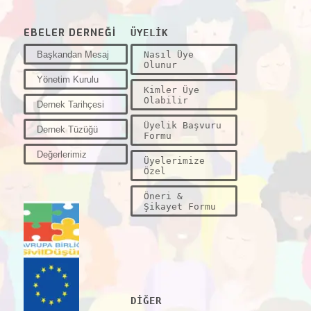
EBELER DERNEĞİ
ÜYELİK
Başkandan Mesaj
Nasıl Üye
Olunur
Yönetim Kurulu
Kimler Üye
Olabilir
Dernek Tarihçesi
Üyelik Başvuru
Dernek Tüzüğü
Formu
Değerlerimiz
Üyelerimize
Özel
Öneri &
Şikayet Formu
DİĞER