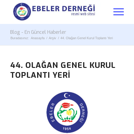
Blog - En Güncel Haberler
Buradasınız:
Anasayfa
/
Arşiv
/
44. Olağan Genel Kurul Toplantı Yeri
44. OLAĞAN GENEL KURUL
TOPLANTI YERI