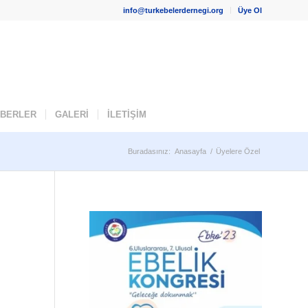
info@turkebelerdernegi.org
Üye Ol
ABERLER
GALERİ
İLETİŞİM
Buradasınız:
Anasayfa
/
Üyelere Özel