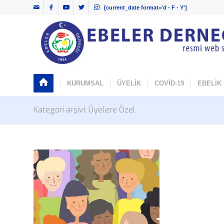
[current_date format='d - F - Y']
KURUMSAL
ÜYELİK
COVİD-19
EBELİK
Kategori arşivi: Üyelere Özel