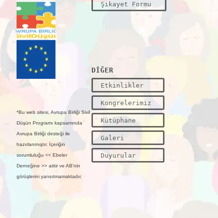
Şikayet Formu
DİĞER
Etkinlikler
Kongrelerimiz
*Bu web sitesi, Avrupa Birliği Sivil
Kütüphane
Düşün Programı kapsamında
Avrupa Birliği desteği ile
Galeri
hazırlanmıştır. İçeriğin
Duyurular
sorumluluğu << Ebeler
Derneğine >> aittir ve AB'nin
görüşlerini yansıtmamaktadır.