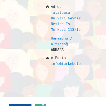
Adres
Talatpaşa
Bulvarı Gevher
Nesibe İş
Merkezi 113/15
Hamamönü /
Altındağ
ANKARA
e-Posta
info@turkebelerdernegi.or