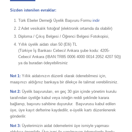
Sizden istenilen evraklar:
Türk Ebeler Derneği Üyelik Başvuru Formu
indir
2 Adet vesikalık fotoğraf (elektronik ortamda da olabilir)
Diploma / Çıkış Belgesi / Öğrenci Belgesi Fotokopisi,
Yıllık üyelik aidatı olan 50 (Elli) TL
(Türkiye İş Bankası Cebeci/ Ankara şube kodu: 4205-
Cebeci/ Ankara (IBAN:TR85 0006 4000 0014 2052 4207 50))
ya da buradan ödeyebilirsiniz
Not 1:
Yıllık aidatınızın düzenli olarak ödenebilmesi için,
maaşınızı aldığınız bankaya bir dilekçe ile talimat verebilirsiniz.
Not 2:
Üyelik başvuruları, en geç 30 gün içinde yönetim kurulu
tarafından üyeliğe kabul veya isteğin reddi şeklinde karara
bağlanıp, başvuru sahibine duyurulur. Başvurusu kabul edilen
üye, üye kayıt defterine kaydedilir, e-üyelik kartı düzenlenerek
gönderilir.
Not 3:
Üyelerimizin aidat ödemelerini üye ismiyle yapması
oldukça önemlidir. Üye ismi ile yapılmayan ödemelerde (toplu