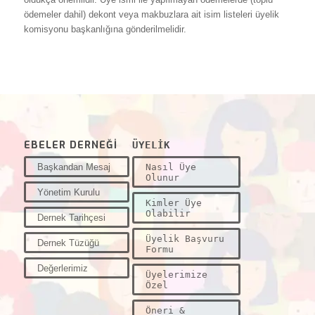
ödemeler dahil) dekont veya makbuzlara ait isim listeleri üyelik
komisyonu başkanlığına gönderilmelidir.
EBELER DERNEĞİ
ÜYELİK
Başkandan Mesaj
Nasıl Üye
Olunur
Yönetim Kurulu
Kimler Üye
Olabilir
Dernek Tarihçesi
Üyelik Başvuru
Dernek Tüzüğü
Formu
Değerlerimiz
Üyelerimize
Özel
Öneri &