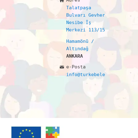
Adres
Talatpaşa
Bulvarı Gevher
Nesibe İş
Merkezi 113/15
Hamamönü /
Altındağ
ANKARA
e-Posta
info@turkebelerdernegi.or