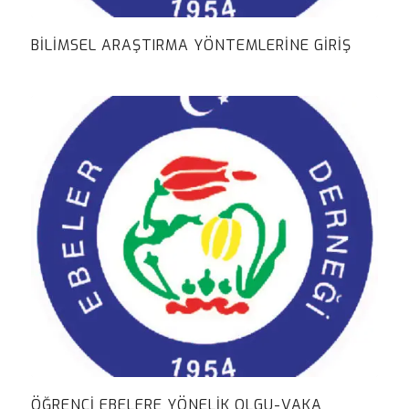
BILIMSEL ARAŞTIRMA YÖNTEMLERINE GIRIŞ
ÖĞRENCI EBELERE YÖNELIK OLGU-VAKA