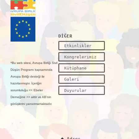
DİĞER
Etkinlikler
Kongrelerimiz
*Bu web sitesi, Avrupa Birliği Sivil
Kütüphane
Düşün Programı kapsamında
Avrupa Birliği desteği ile
Galeri
hazırlanmıştır. İçeriğin
Duyurular
sorumluluğu << Ebeler
Derneğine >> aittir ve AB'nin
görüşlerini yansıtmamaktadır.