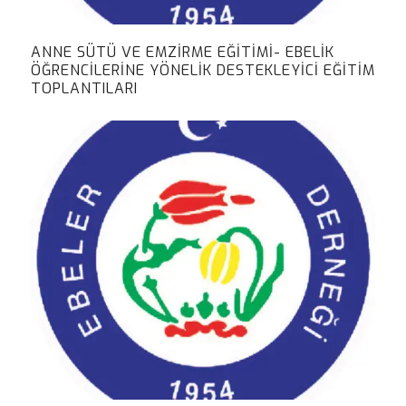
ANNE SÜTÜ VE EMZIRME EĞITIMI- EBELIK
ÖĞRENCILERINE YÖNELIK DESTEKLEYICI EĞITIM
TOPLANTILARI