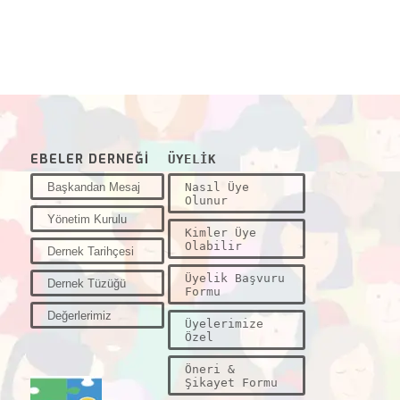
EBELER DERNEĞİ
ÜYELİK
Başkandan Mesaj
Nasıl Üye
Olunur
Yönetim Kurulu
Kimler Üye
Olabilir
Dernek Tarihçesi
Üyelik Başvuru
Dernek Tüzüğü
Formu
Değerlerimiz
Üyelerimize
Özel
Öneri &
Şikayet Formu