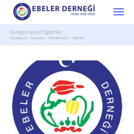
Kategori arşivi: Eğitimler
Buradasınız:
Anasayfa
/
Etkinliklerimiz
/
Eğitimler