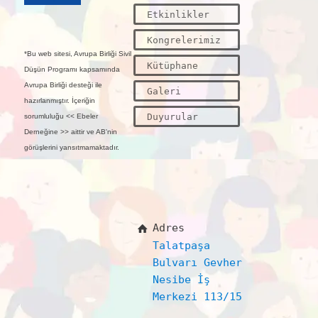
Etkinlikler
Kongrelerimiz
*Bu web sitesi, Avrupa Birliği Sivil
Kütüphane
Düşün Programı kapsamında
Avrupa Birliği desteği ile
Galeri
hazırlanmıştır. İçeriğin
Duyurular
sorumluluğu << Ebeler
Derneğine >> aittir ve AB'nin
görüşlerini yansıtmamaktadır.
Adres
Talatpaşa
Bulvarı Gevher
Nesibe İş
Merkezi 113/15