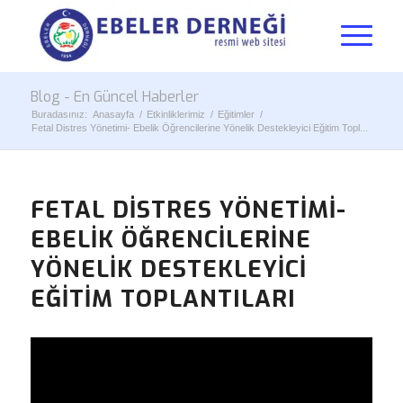
Blog - En Güncel Haberler
Buradasınız:
Anasayfa
/
Etkinliklerimiz
/
Eğitimler
/
Fetal Distres Yönetimi- Ebelik Öğrencilerine Yönelik Destekleyici Eğitim Topl...
FETAL DISTRES YÖNETIMI-
EBELIK ÖĞRENCILERINE
YÖNELIK DESTEKLEYICI
EĞITIM TOPLANTILARI