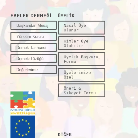
EBELER DERNEĞİ
ÜYELİK
Başkandan Mesaj
Nasıl Üye
Olunur
Yönetim Kurulu
Kimler Üye
Olabilir
Dernek Tarihçesi
Üyelik Başvuru
Dernek Tüzüğü
Formu
Değerlerimiz
Üyelerimize
Özel
Öneri &
Şikayet Formu
DİĞER