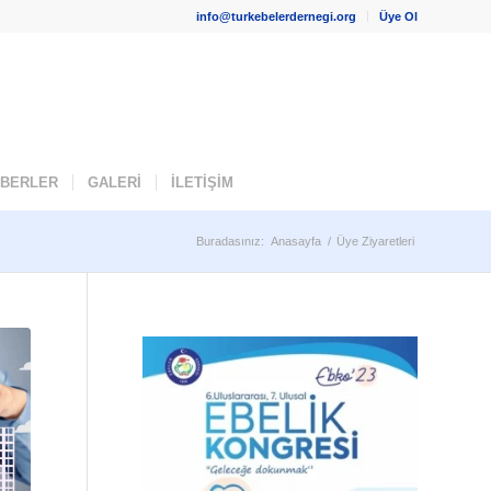
info@turkebelerdernegi.org
Üye Ol
ABERLER
GALERİ
İLETİŞİM
Buradasınız:
Anasayfa
/
Üye Ziyaretleri