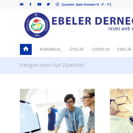
[current_date format='d - F - Y']
KURUMSAL
ÜYELİK
COVİD-19
EBELİK
Kategori arşivi: Üye Ziyaretleri