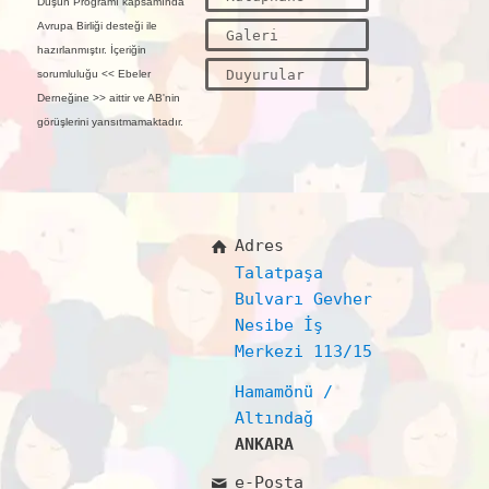
Düşün Programı kapsamında
Avrupa Birliği desteği ile
Galeri
hazırlanmıştır. İçeriğin
Duyurular
sorumluluğu << Ebeler
Derneğine >> aittir ve AB'nin
görüşlerini yansıtmamaktadır.
Adres
Talatpaşa
Bulvarı Gevher
Nesibe İş
Merkezi 113/15
Hamamönü /
Altındağ
ANKARA
e-Posta