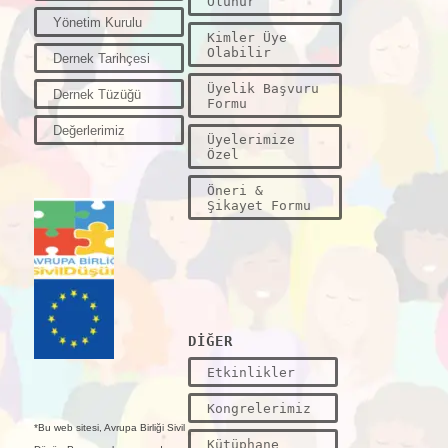
Olunur
Yönetim Kurulu
Kimler Üye
Olabilir
Dernek Tarihçesi
Üyelik Başvuru
Dernek Tüzüğü
Formu
Değerlerimiz
Üyelerimize
Özel
Öneri &
Şikayet Formu
DİĞER
Etkinlikler
Kongrelerimiz
*Bu web sitesi, Avrupa Birliği Sivil
Kütüphane