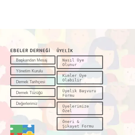
EBELER DERNEĞİ
ÜYELİK
Başkandan Mesaj
Nasıl Üye
Olunur
Yönetim Kurulu
Kimler Üye
Olabilir
Dernek Tarihçesi
Üyelik Başvuru
Dernek Tüzüğü
Formu
Değerlerimiz
Üyelerimize
Özel
Öneri &
Şikayet Formu