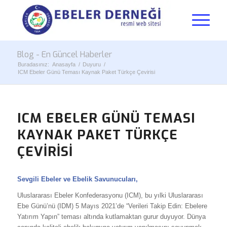
Blog - En Güncel Haberler
Buradasınız:
Anasayfa
/
Duyuru
/
ICM Ebeler Günü Teması Kaynak Paket Türkçe Çevirisi
ICM EBELER GÜNÜ TEMASI
KAYNAK PAKET TÜRKÇE
ÇEVIRISI
Sevgili Ebeler ve Ebelik Savunucuları,
Uluslararası Ebeler Konfederasyonu (ICM), bu yılki Uluslararası
Ebe Günü’nü (IDM) 5 Mayıs 2021’de “Verileri Takip Edin: Ebelere
Yatırım Yapın” teması altında kutlamaktan gurur duyuyor. Dünya