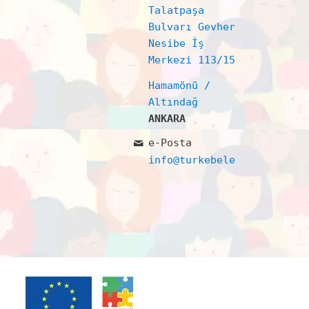
Talatpaşa
Bulvarı Gevher
Nesibe İş
Merkezi 113/15
Hamamönü /
Altındağ
ANKARA
e-Posta
info@turkebelerdernegi.or