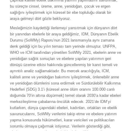
çapında kaliteli ebelik bakımına yatırım yapılmasını savunmak,
bu süreçte cinsel, üreme, anne, yenidoğan, çocuk ve ergen
sağlığını iyileştirmek için küresel bir ebe topluluğu olarak bir
araya gelmeyi dört gözle bekliyoruz.
Mesleğimizin kaydettiği ilerlemeyi yansıtmak için dünyanın dört
bir yanından ebelerle bir araya geldiğimiz, IDM, Dünyanın Ebelik
Durumu (SoWMy) Raporu’nun 2021 lansmanıyla aynı zamana
denk geldiği için bu yılın teması tam yerinde olmuştur. UNFPA,
WHO ve ICM tarafından yönetilen SoWMy 2021, ebelerin anne ve
yenidoğan sağlık sonuçları ve ebelere yapılan yatırımın geri
dönüşü üzerine etkisi hakkında güncellenmiş bir kanıt temeli ve
ayrıntılı analiz sağlamaktadır. Bu mercek aracılığıyla, ICM,
kaliteli anne ve yenidoğan bakımını iyileştirmek, önlenebilir anne
ve yenidoğan ölümlerini sona erdirmek ve Sürdürülebilir Kalkınma
Hedefleri (SDG) 3.1’i (küresel anne ölüm oranını 100.000 canlı
doğumda 70’in altına düşürmek) temel olarak 2030’a kadar ebeleri
merkezileştirme çabalarına öncülük edecek. 2021’de IDM’yi
kutlarken, dünya çapındaki ebeleri, kadınları, ortakları ve ebelik
savunucularını, SoWMy verilerini takip etme ve ebelere yatırım
yapma konusunda hükümetleri, karar vericileri ve politikacıları
sorumlu olmaya çağırmak istiyoruz. Verilerin gösterdiği gibi,