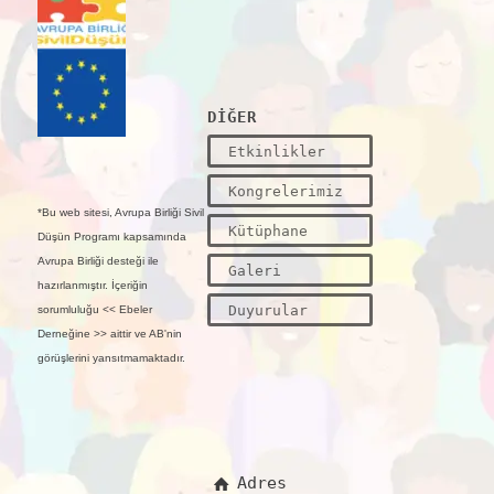
DİĞER
Etkinlikler
Kongrelerimiz
*Bu web sitesi, Avrupa Birliği Sivil
Kütüphane
Düşün Programı kapsamında
Avrupa Birliği desteği ile
Galeri
hazırlanmıştır. İçeriğin
Duyurular
sorumluluğu << Ebeler
Derneğine >> aittir ve AB'nin
görüşlerini yansıtmamaktadır.
Adres