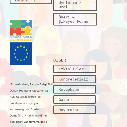
Değerlerimiz
Üyelerimize
Özel
Öneri &
Şikayet Formu
DİĞER
Etkinlikler
Kongrelerimiz
*Bu web sitesi, Avrupa Birliği Sivil
Kütüphane
Düşün Programı kapsamında
Avrupa Birliği desteği ile
Galeri
hazırlanmıştır. İçeriğin
Duyurular
sorumluluğu << Ebeler
Derneğine >> aittir ve AB'nin
görüşlerini yansıtmamaktadır.