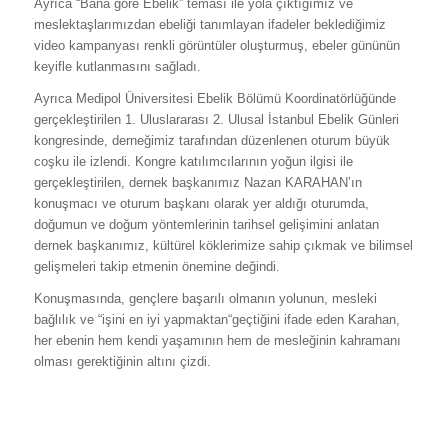
Ayrıca “Bana göre Ebelik” teması ile yola çıktığımız ve
meslektaşlarımızdan ebeliği tanımlayan ifadeler beklediğimiz
video kampanyası renkli görüntüler oluşturmuş, ebeler gününün
keyifle kutlanmasını sağladı.
Ayrıca Medipol Üniversitesi Ebelik Bölümü Koordinatörlüğünde
gerçekleştirilen 1. Uluslararası 2. Ulusal İstanbul Ebelik Günleri
kongresinde, derneğimiz tarafından düzenlenen oturum büyük
coşku ile izlendi. Kongre katılımcılarının yoğun ilgisi ile
gerçekleştirilen, dernek başkanımız Nazan KARAHAN’ın
konuşmacı ve oturum başkanı olarak yer aldığı oturumda,
doğumun ve doğum yöntemlerinin tarihsel gelişimini anlatan
dernek başkanımız, kültürel köklerimize sahip çıkmak ve bilimsel
gelişmeleri takip etmenin önemine değindi.
Konuşmasında, gençlere başarılı olmanın yolunun, mesleki
bağlılık ve “işini en iyi yapmaktan“geçtiğini ifade eden Karahan,
her ebenin hem kendi yaşamının hem de mesleğinin kahramanı
olması gerektiğinin altını çizdi.