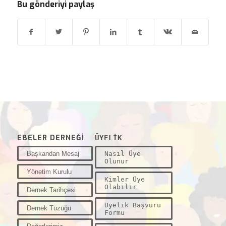
Bu gönderiyi paylaş
EBELER DERNEĞİ
ÜYELİK
Başkandan Mesaj
Nasıl Üye
Olunur
Yönetim Kurulu
Kimler Üye
Olabilir
Dernek Tarihçesi
Üyelik Başvuru
Dernek Tüzüğü
Formu